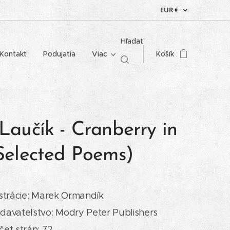
EUR
€
Hľadať
Kontakt
Podujatia
Viac
Košík
Laučík - Cranberry in
(Selected Poems)
ustrácie: Marek Ormandík
davateľstvo: Modry Peter Publishers
čet strán: 72