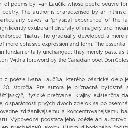
on of poems by Ivan Laučík, whose poetic oeuvre fo
 poetry. The author is characterised by an intrinsi
rticularly caves, a 'physical experience' of the l
nificently exuberant diversity of imagery and meaning
 enforced 'hiatus', he gradually developed a more 
 of more cohesive expression and form. The essential
ain fundamentally unchanged; they merely pass, as it 
tion. With a foreword by the Canadian poet Don Coles
m z poézie Ivana Laučíka, kterého básnické dielo j
 20. storočia. Pre autora je príznačná bytostná 
šť jaskýň, "fyzické prežívanie" krajiny, existenčná 
ej disparátnosti prvých dvoch zbierok sa po osemná
vedne zdržanlivejšiemu a koncentrovanejšiemu bás
aru. Výpovedná podstata jeho poézie ani autorovo
len prechádzajú akoby filtrom dlhodobého "očist