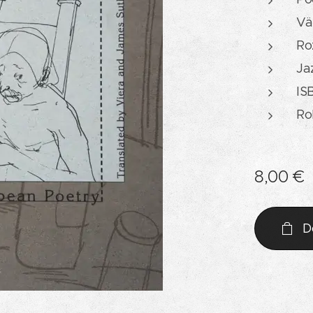
Vä
Ro
Ja
IS
Ro
8,00
€
D