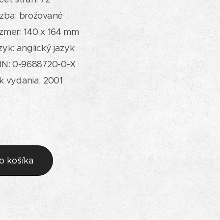
zba: brožované
zmer: 140 x 164 mm
zyk: anglický jazyk
BN: 0-9688720-0-X
k vydania: 2001
o košíka