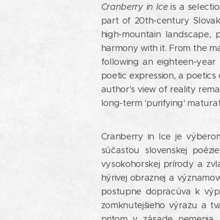
Cranberry in Ice
is a selecti
part of 20th-century Slovak
high-mountain landscape, pa
harmony with it. From the mag
following an eighteen-year
poetic expression, a poetics
author's view of reality rem
long-term 'purifying' matura
Cranberry in Ice je výbero
súčasťou slovenskej poézie
vysokohorskej prírody a zvlá
hýrivej obraznej a významov
postupne dopracúva k výpo
zomknutejšieho výrazu a tv
pritom v zásade nemenia, 