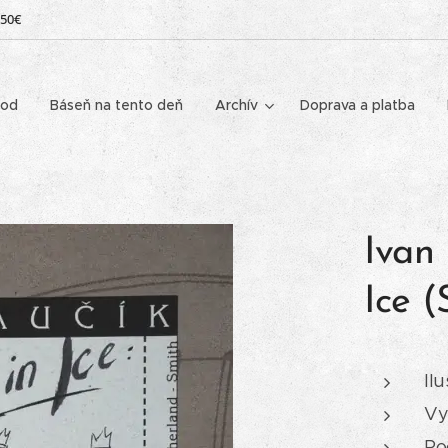
 50€
od
Báseň na tento deň
Archív
Doprava a platba
Ivan 
Ice 
Il
Vy
Po