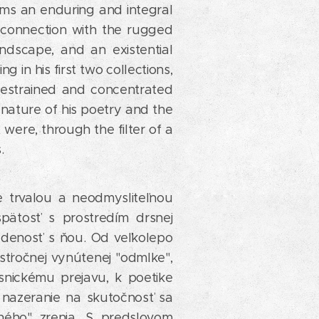
rms an enduring and integral
c connection with the rugged
andscape, and an existential
 in his first two collections,
restrained and concentrated
 nature of his poetry and the
were, through the filter of a
.
e trvalou a neodmysliteľnou
spätosť s prostredím drsnej
zladenosť s ňou. Od veľkolepo
sťročnej vynútenej "odmlke",
nickému prejavu, k poetike
 nazeranie na skutočnosť sa
ného" zrenia. S predslovom