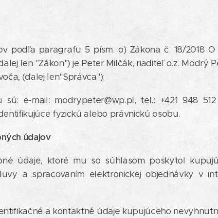
ov podľa paragrafu 5 písm. o) Zákona č. 18/2018 O
alej len "Zákon") je Peter Milčák, riaditeľ o.z. Modr
oča, (ďalej len"Správca");
 sú: e-mail: modrypeter@wp.pl, tel.: +421 948 51
dentifikujúce fyzickú alebo právnickú osobu.
bných údajov
bné údaje, ktoré mu so súhlasom poskytol kupujúc
luvy a spracovaním elektronickej objednávky v 
dentifikačné a kontaktné údaje kupujúceho nevyhnut