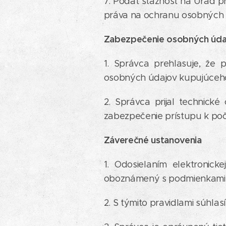
7. Podať sťažnosť na Úrad p
práva na ochranu osobných 
Zabezpečenie osobných úda
1. Správca prehlasuje, že 
osobných údajov kupujúceh
2. Správca prijal technick
zabezpečenie prístupu k poč
Záverečné ustanovenia
1. Odosielaním elektronic
oboznámený s podmienkami o
2. S týmito pravidlami súhlas