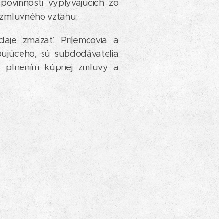
vinností vyplývajúcich zo
 zmluvného vzťahu;
aje zmazať. Príjemcovia a
pujúceho, sú subdodávatelia
m plnením kúpnej zmluvy a