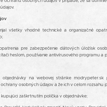
re ochranu osobných údajov v prípade, že sa domniev
údajov.
jov
prijal všetky vhodné technické a organizačné opa
o;
é opatrenia pre zabezpečenie dátových úložísk os
ítači heslom, používanie antivírusového programu a 
kej objednávky na webovej stránke modrypeter.sk p
chrany osobných údajov a že ich v celom rozsahu pr
í kupujúci zaškrtnutím políčka v objednávke;