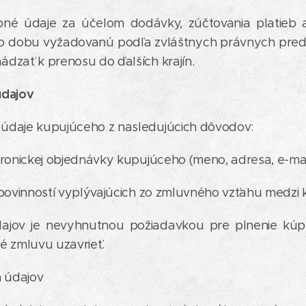
bné údaje za účelom dodávky, zúčtovania platieb a
po dobu vyžadovanú podľa zvláštnych právnych pred
dzať k prenosu do ďalších krajín.
údajov
údaje kupujúceho z nasledujúcich dôvodov:
ronickej objednávky kupujúceho (meno, adresa, e-mail,
 povinností vyplývajúcich zo zmluvného vzťahu medzi
dajov je nevyhnutnou požiadavkou pre plnenie kúpn
é zmluvu uzavrieť.
 údajov