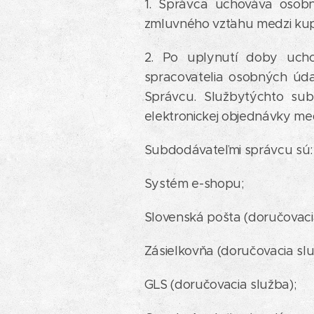
1. Správca uchováva osob
zmluvného vzťahu medzi kup
2. Po uplynutí doby ucho
spracovatelia osobných úda
Správcu. Službytýchto su
elektronickej objednávky me
Subdodávateľmi správcu sú
Systém e-shopu;
Slovenská pošta (doručovaci
Zásielkovňa (doručovacia slu
GLS (doručovacia služba);