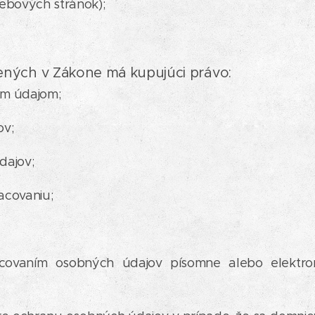
ebových stránok);
ných v Zákone má kupujúci právo:
ným údajom;
ov;
dajov;
racovaniu;
covaním osobných údajov písomne alebo elektron