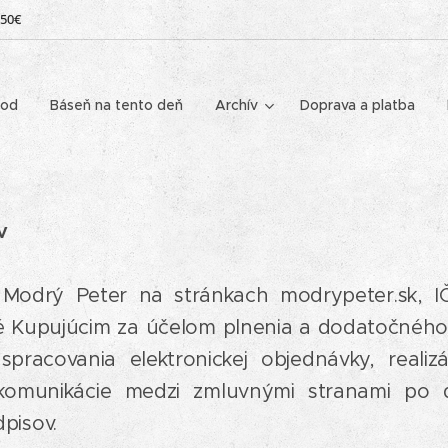
 50€
od
Báseň na tento deň
Archív
Doprava a platba
v
 Modrý Peter na stránkach modrypeter.sk, 
é Kupujúcim za účelom plnenia a dodatočnéh
racovania elektronickej objednávky, realiz
 komunikácie medzi zmluvnými stranami po
pisov.