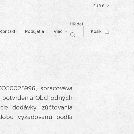
EUR
€
Hľadať
Kontakt
Podujatia
Viac
Košík
IČO50025996, spracováva
o potvrdenia Obchodných
ácie dodávky, zúčtovania
 dobu vyžadovanú podľa