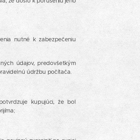
a, že došlo k porušeniu jeho
trenia nutné k zabezpečeniu
obných údajov, predovšetkým
pravidelnú údržbu počítača.
otvrdzuje kupujúci, že bol
ijíma;