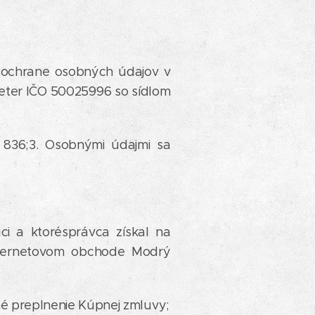
 ochrane osobných údajov v
ý Peter IČO 50025996 so sídlom
2 836;3. Osobnými údajmi sa
i a ktorésprávca získal na
internetovom obchode Modrý
né preplnenie Kúpnej zmluvy;