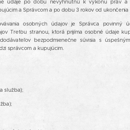
né údaje po dobu nevyhnutnú k výkonu práv a po
ujúcim a Správcom a po dobu 3 rokov od ukončenia
vávania osobných údajov je Správca povinný úd
jov Treťou stranou, ktorá prijíma osobné údaje ku
bdodávateľov bezpodmienečne súvisia s úspešný
dzi správcom a kupujúcim.
:
a služba);
žba);