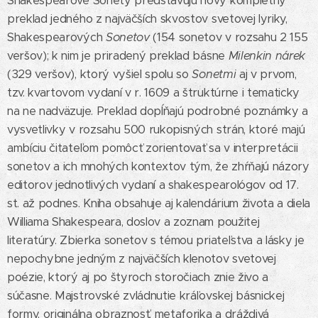
Shakespearove Sonety predstavujú nový kompletný
preklad jedného z najväčších skvostov svetovej lyriky,
Shakespearových
Sonetov
(154 sonetov v rozsahu 2 155
veršov); k nim je priradený preklad básne
Milenkin nárek
(329 veršov), ktorý vyšiel spolu so
Sonetmi
aj v prvom,
tzv. kvartovom vydaní v r. 1609 a štruktúrne i tematicky
na ne nadväzuje. Preklad dopĺňajú podrobné poznámky a
vysvetlivky v rozsahu 500 rukopisných strán, ktoré majú
ambíciu čitateľom pomôcť zorientovať sa v interpretácii
sonetov a ich mnohých kontextov tým, že zhŕňajú názory
editorov jednotlivých vydaní a shakespearológov od 17.
st. až podnes. Kniha obsahuje aj kalendárium života a diela
Williama Shakespeara, doslov a zoznam použitej
literatúry. Zbierka sonetov s témou priateľstva a lásky je
nepochybne jedným z najväčších klenotov svetovej
poézie, ktorý aj po štyroch storočiach znie živo a
súčasne. Majstrovské zvládnutie kráľovskej básnickej
formy, originálna obraznosť, metaforika a dráždivá