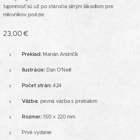
tajomnosť sú už po stáročia silným lákadlom pre
milovníkov poézie.
23,00
€
Preklad:
Marián Andričík
Ilustrácie:
Dan O'Neill
Počet strán:
424
Väzba:
pevná väzba s prebalom
Rozmer:
150 x 220 mm
Prvé vydanie