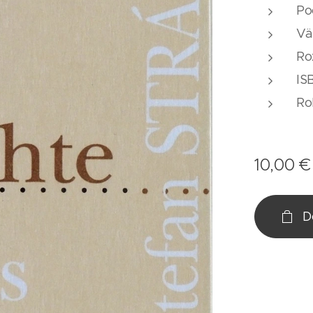
Po
Vä
Ro
IS
Ro
10,00
€
D