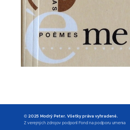
© 2025 Modrý Peter. Všetky práva vyhradené.
Z verejných zdrojov podporil Fond na podporu umenia