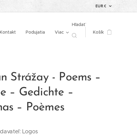
EUR
€
Hľadať
Kontakt
Podujatia
Viac
Košík
an Strážay - Poems –
ie – Gedichte –
as – Poèmes
davateľ: Logos