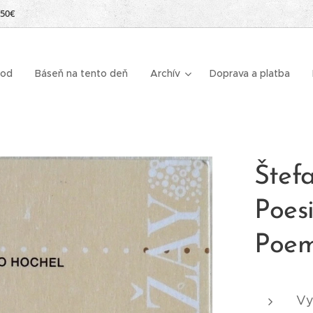
 50€
od
Báseň na tento deň
Archív
Doprava a platba
Štef
Poes
Poem
Vy