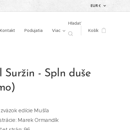
EUR
€
Hľadať
Kontakt
Podujatia
Viac
Košík
 Suržin - Spln duše
mo)
. zväzok edície Mušľa
ustrácie: Marek Ormandík
čet strán: 96