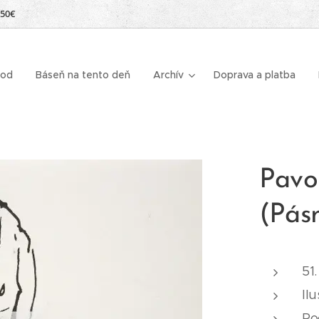
 50€
od
Báseň na tento deň
Archív
Doprava a platba
Pavol
(Pás
51
Il
Po