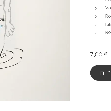
Vä
Ro
IS
Ro
7,00
€
D