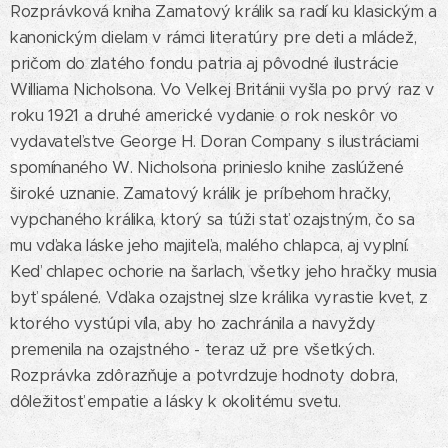
Rozprávková kniha Zamatový králik sa radí ku klasickým a
kanonickým dielam v rámci literatúry pre deti a mládež,
pričom do zlatého fondu patria aj pôvodné ilustrácie
Williama Nicholsona. Vo Veľkej Británii vyšla po prvý raz v
roku 1921 a druhé americké vydanie o rok neskôr vo
vydavateľstve George H. Doran Company s ilustráciami
spomínaného W. Nicholsona prinieslo knihe zaslúžené
široké uznanie. Zamatový králik je príbehom hračky,
vypchaného králika, ktorý sa túži stať ozajstným, čo sa
mu vďaka láske jeho majiteľa, malého chlapca, aj vyplní.
Keď chlapec ochorie na šarlach, všetky jeho hračky musia
byť spálené. Vďaka ozajstnej slze králika vyrastie kvet, z
ktorého vystúpi víla, aby ho zachránila a navyždy
premenila na ozajstného - teraz už pre všetkých.
Rozprávka zdôrazňuje a potvrdzuje hodnoty dobra,
dôležitosť empatie a lásky k okolitému svetu.