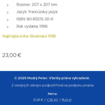
Rozmer: 207 x 207 mm
Jazyk: francúzsky jazyk
ISBN: 80-85515-30-X
Rok vydania: 1996
Najkrajšia kniha Slovenska 1996
23,00
€
© 2025 Modrý Peter. Všetky práva vyhradené.
Z verejných zdrojov podporil Fond na podporu umenia
Mena
EUR €
CZK Kč
PLN zł