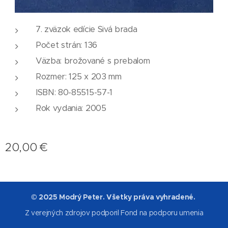
7. zväzok edície Sivá brada
Počet strán: 136
Väzba: brožované s prebalom
Rozmer: 125 x 203 mm
ISBN: 80-85515-57-1
Rok vydania: 2005
20,00
€
© 2025 Modrý Peter. Všetky práva vyhradené.
Z verejných zdrojov podporil Fond na podporu umenia