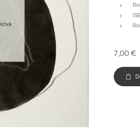
Ro
IS
Ro
7,00
€
D