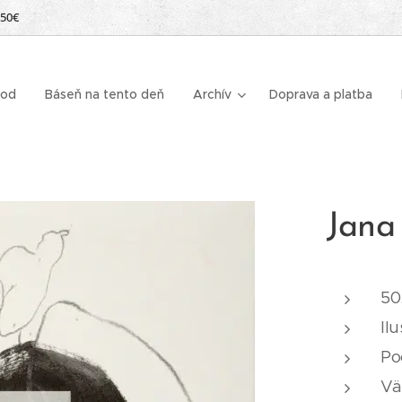
 50€
od
Báseň na tento deň
Archív
Doprava a platba
Jana
50
Ilu
Po
Vä