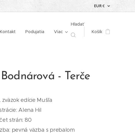
EUR
€
Hľadať
Kontakt
Podujatia
Viac
Košík
 Bodnárová - Terče
. zväzok edície Mušľa
strácie: Alena Hil
čet strán: 80
zba: pevná väzba s prebalom