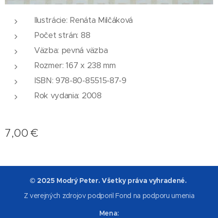
Ilustrácie: Renáta Milčáková
Počet strán: 88
Väzba: pevná väzba
Rozmer: 167 x 238 mm
ISBN: 978-80-85515-87-9
Rok vydania: 2008
7,00
€
© 2025 Modrý Peter. Všetky práva vyhradené.
Z verejných zdrojov podporil Fond na podporu umenia
Mena