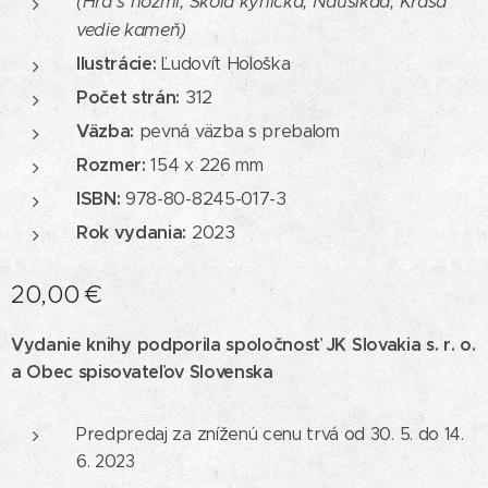
(Hra s nožmi, Škola kynická, Nausikaá, Krása
vedie kameň)
Ilustrácie:
Ľudovít Hološka
Počet strán:
312
Väzba:
pevná väzba s prebalom
Rozmer:
154 x 226 mm
ISBN:
978-80-8245-017-3
Rok vydania:
2023
20,00
€
Vydanie knihy podporila spoločnosť JK Slovakia s. r. o.
a Obec spisovateľov Slovenska
Predpredaj za zníženú cenu trvá od 30. 5. do 14.
6. 2023