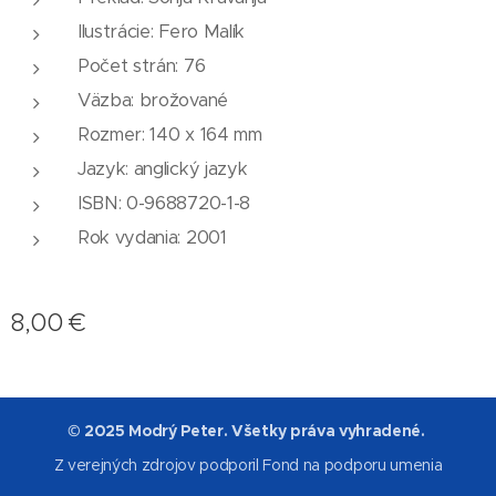
Ilustrácie: Fero Malík
Počet strán: 76
Väzba: brožované
Rozmer: 140 x 164 mm
Jazyk: anglický jazyk
ISBN: 0-9688720-1-8
Rok vydania: 2001
8,00
€
© 2025 Modrý Peter. Všetky práva vyhradené.
Z verejných zdrojov podporil Fond na podporu umenia