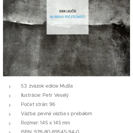
53. zväzok edície Mušľa
Ilustrácie: Petr Veselý
Počet strán: 96
Väzba: pevná väzba s prebalom
Rozmer: 145 x 145 mm
ISBN: 978-80-89545-94-0