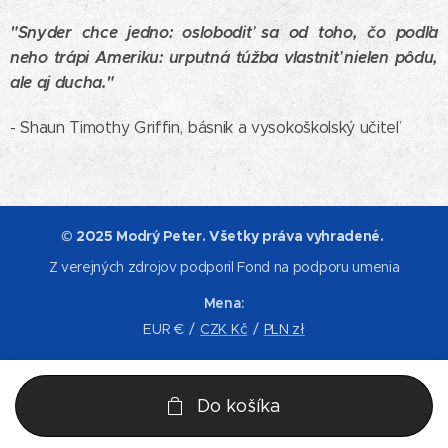
"Snyder chce jedno: oslobodiť sa od toho, čo podľa
neho trápi Ameriku: urputná túžba vlastniť nielen pôdu,
ale aj ducha."
- Shaun Timothy Griffin, básnik a vysokoškolský učiteľ
© 2025 Modrý Peter. Všetky práva vyhradené.
Z verejných zdrojov podporil Fond na podporu umenia
Mena
EUR €
CZK Kč
PLN zł
Do košíka