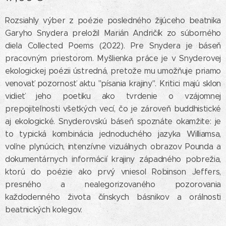
Rozsiahly výber z poézie posledného žijúceho beatnika
Garyho Snydera preložil Marián Andričík zo súborného
diela Collected Poems (2022). Pre Snydera je báseň
pracovným priestorom. Myšlienka práce je v Snyderovej
ekologickej poézii ústredná, pretože mu umožňuje priamo
venovať pozornosť aktu "písania krajiny". Kritici majú sklon
vidieť jeho poetiku ako tvrdenie o vzájomnej
prepojiteľnosti všetkých vecí, čo je zároveň buddhistické
aj ekologické. Snyderovskú báseň spoznáte okamžite: je
to typická kombinácia jednoduchého jazyka Williamsa,
voľne plynúcich, intenzívne vizuálnych obrazov Pounda a
dokumentárnych informácií krajiny západného pobrežia,
ktorú do poézie ako prvý vniesol Robinson Jeffers,
presného a nealegorizovaného pozorovania
každodenného života čínskych básnikov a orálnosti
beatnických kolegov.