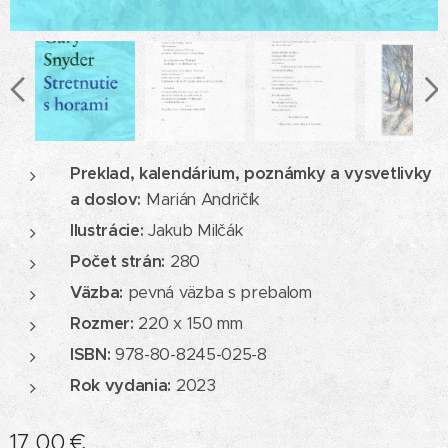
Preklad, kalendárium, poznámky a vysvetlivky
a doslov
:
Marián Andričík
Ilustrácie:
Jakub Milčák
Počet strán:
280
Väzba:
pevná väzba s prebalom
Rozmer:
220 x 150 mm
ISBN:
978-80-8245-025-8
Rok vydania:
2023
17,00
€