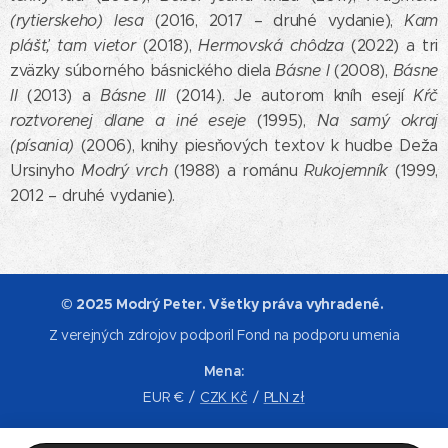
(rytierskeho) lesa
(2016, 2017 – druhé vydanie),
Kam
plášť, tam vietor
(2018),
Hermovská chôdza
(2022) a tri
zväzky súborného básnického diela
Básne I
(2008),
Básne
II
(2013) a
Básne III
(2014). Je autorom kníh esejí
Kŕč
roztvorenej dlane a iné eseje
(1995),
Na samý okraj
(písania)
(2006), knihy piesňových textov k hudbe Deža
Ursinyho
Modrý vrch
(1988) a románu
Rukojemník
(1999,
2012 – druhé vydanie).
© 2025 Modrý Peter. Všetky práva vyhradené.
Z verejných zdrojov podporil Fond na podporu umenia
Mena
EUR €
CZK Kč
PLN zł