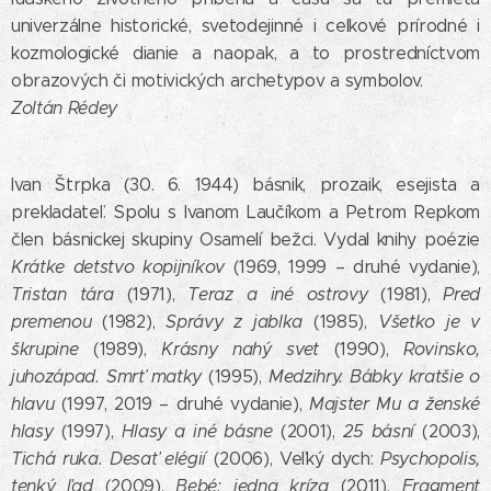
univerzálne historické, svetodejinné i celkové prírodné i
kozmologické dianie a naopak, a to prostredníctvom
obrazových či motivických archetypov a symbolov.
Zoltán Rédey
Ivan Štrpka (30. 6. 1944) básnik, prozaik, esejista a
prekladateľ. Spolu s Ivanom Laučíkom a Petrom Repkom
člen básnickej skupiny Osamelí bežci. Vydal knihy poézie
Krátke detstvo kopijníkov
(1969, 1999 – druhé vydanie),
Tristan tára
(1971),
Teraz a iné ostrovy
(1981),
Pred
premenou
(1982),
Správy z jablka
(1985),
Všetko je v
škrupine
(1989),
Krásny nahý svet
(1990),
Rovinsko,
juhozápad. Smrť matky
(1995),
Medzihry. Bábky kratšie o
hlavu
(1997, 2019 – druhé vydanie),
Majster Mu a ženské
hlasy
(1997),
Hlasy a iné básne
(2001),
25 básní
(2003),
Tichá ruka. Desať elégií
(2006), Veľký dych:
Psychopolis,
tenký ľad
(2009),
Bebé: jedna kríza
(2011),
Fragment