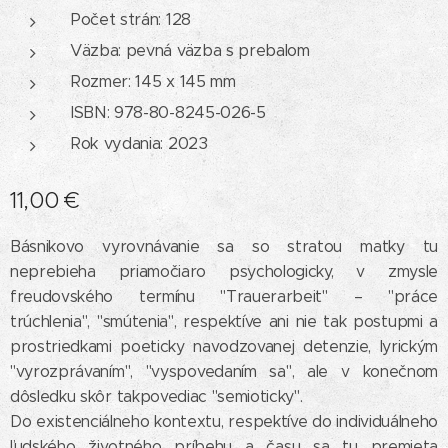
Počet strán: 128
Väzba: pevná väzba s prebalom
Rozmer: 145 x 145 mm
ISBN: 978-80-8245-026-5
Rok vydania: 2023
11,00
€
Básnikovo vyrovnávanie sa so stratou matky tu
neprebieha priamočiaro psychologicky, v zmysle
freudovského termínu "Trauerarbeit" – "práce
trúchlenia", "smútenia", respektíve ani nie tak postupmi a
prostriedkami poeticky navodzovanej detenzie, lyrickým
"vyrozprávaním", "vyspovedaním sa", ale v konečnom
dôsledku skôr takpovediac "semioticky".
Do existenciálneho kontextu, respektíve do individuálneho
ľudského životného príbehu a času sa tu premieta